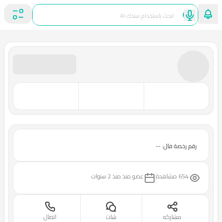
رقم رخصة فال: --
654 مشاهدة
عضو منذ
منذ 2 سنوات
مشاركه
شات
اتصال