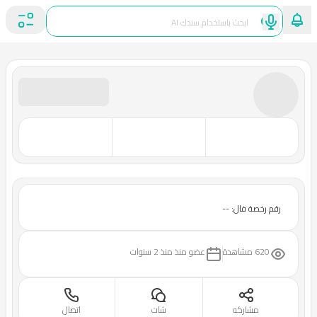
رقم رخصة فال: --
620 مشاهدة
عضو منذ
منذ 2 سنوات
مشاركه
شات
اتصال