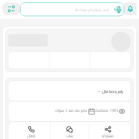
رقم رخصة فال: --
1382 مشاهدة
عضو منذ
منذ 2 سنوات
مشاركه
شات
اتصال