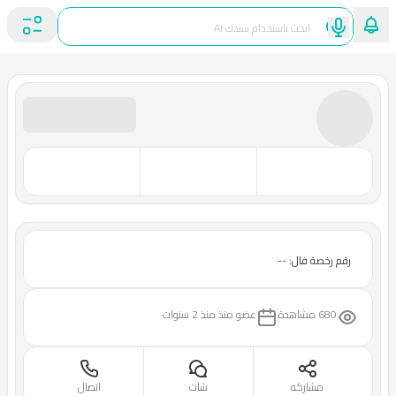
رقم رخصة فال: --
680 مشاهدة
عضو منذ
منذ 2 سنوات
مشاركه
شات
اتصال