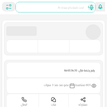
رقم رخصة فال: 64653435
805 مشاهدة
عضو منذ
منذ 3 سنوات
مشاركه
شات
اتصال