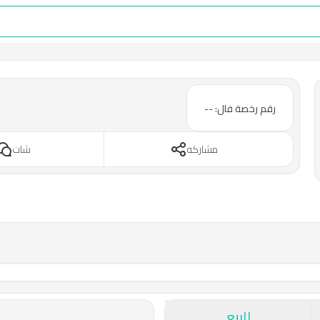
رقم رخصة فال: --
مشاركه
شات
للبيع